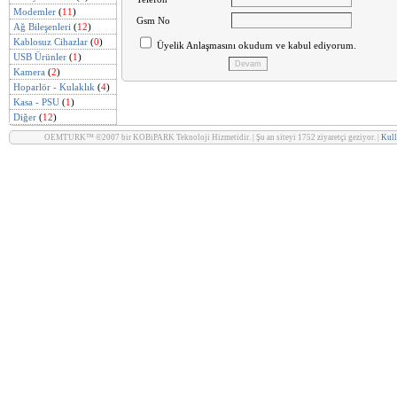
Modemler
(
11
)
Gsm No
Ağ Bileşenleri
(
12
)
Kablosuz Cihazlar
(
0
)
Üyelik Anlaşmasını okudum ve kabul ediyorum.
USB Ürünler
(
1
)
Kamera
(
2
)
Hoparlör - Kulaklık
(
4
)
Kasa - PSU
(
1
)
Diğer
(
12
)
OEMTURK™ ©2007 bir KOBiPARK Teknoloji Hizmetidir. | Şu an siteyi 1752 ziyaretçi geziyor. |
Kull