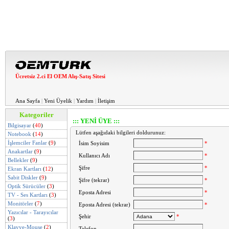
Ücretsiz 2.ci El OEM Alış-Satış Sitesi
Ana Sayfa
|
Yeni Üyelik
|
Yardım
|
İletişim
Kategoriler
::: YENİ ÜYE :::
Bilgisayar
(
40
)
Lütfen aşağıdaki bilgileri doldurunuz:
Notebook
(
14
)
İşlemciler Fanlar
(
9
)
*
İsim Soyisim
Anakartlar
(
9
)
*
Kullanıcı Adı
Bellekler
(
9
)
*
Şifre
Ekran Kartları
(
12
)
Sabit Diskler
(
9
)
*
Şifre (tekrar)
Optik Sürücüler
(
3
)
*
Eposta Adresi
TV - Ses Kartları
(
3
)
Monitörler
(
7
)
*
Eposta Adresi (tekrar)
Yazıcılar - Tarayıcılar
Şehir
*
(
3
)
Klavye-Mouse
(
2
)
Telefon