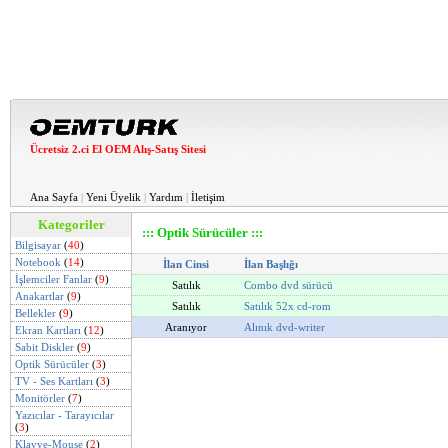
Ücretsiz 2.ci El OEM Alış-Satış Sitesi
Ana Sayfa
|
Yeni Üyelik
|
Yardım
|
İletişim
Kategoriler
::: Optik Sürücüler :::
Bilgisayar
(
40
)
Notebook
(
14
)
İlan Cinsi
İlan Başlığı
İşlemciler Fanlar
(
9
)
Satılık
Combo dvd sürücü
Anakartlar
(
9
)
Satılık
Satılık 52x cd-rom
Bellekler
(
9
)
Aranıyor
Alınık dvd-writer
Ekran Kartları
(
12
)
Sabit Diskler
(
9
)
Optik Sürücüler
(
3
)
TV - Ses Kartları
(
3
)
Monitörler
(
7
)
Yazıcılar - Tarayıcılar
(
3
)
Klavye-Mouse
(
2
)