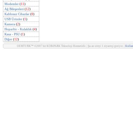
Modemler
(
11
)
Ağ Bileşenleri
(
12
)
Kablosuz Cihazlar
(
0
)
USB Ürünler
(
1
)
Kamera
(
2
)
Hoparlör - Kulaklık
(
4
)
Kasa - PSU
(
1
)
Diğer
(
12
)
OEMTURK™ ©2007 bir KOBiPARK Teknoloji Hizmetidir. | Şu an siteyi 1 ziyaretçi geziyor. |
Kullan