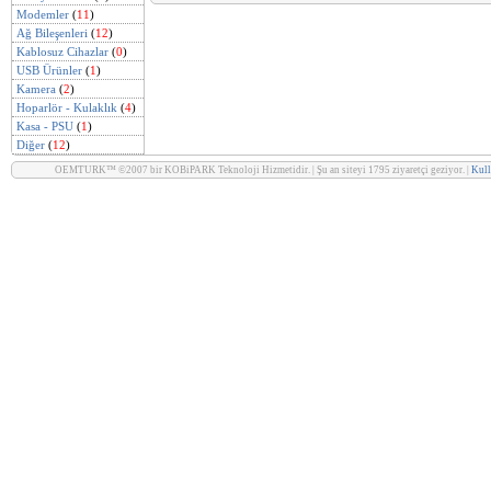
Modemler
(
11
)
Ağ Bileşenleri
(
12
)
Kablosuz Cihazlar
(
0
)
USB Ürünler
(
1
)
Kamera
(
2
)
Hoparlör - Kulaklık
(
4
)
Kasa - PSU
(
1
)
Diğer
(
12
)
OEMTURK™ ©2007 bir KOBiPARK Teknoloji Hizmetidir. | Şu an siteyi 1795 ziyaretçi geziyor. |
Kull