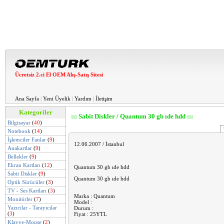
Ücretsiz 2.ci El OEM Alış-Satış Sitesi
Ana Sayfa
|
Yeni Üyelik
|
Yardım
|
İletişim
Kategoriler
::: Sabit Diskler / Quantum 30 gb ıde hdd :::
Bilgisayar
(
40
)
Notebook
(
14
)
İşlemciler Fanlar
(
9
)
12.06.2007 / İstanbul
Anakartlar
(
9
)
Bellekler
(
9
)
Ekran Kartları
(
12
)
Quantum 30 gb ıde hdd
Sabit Diskler
(
9
)
Quantum 30 gb ıde hdd
Optik Sürücüler
(
3
)
TV - Ses Kartları
(
3
)
Marka : Quantum
Monitörler
(
7
)
Model :
Yazıcılar - Tarayıcılar
Durum :
(
3
)
Fiyat : 25YTL
Klavye-Mouse
(
2
)