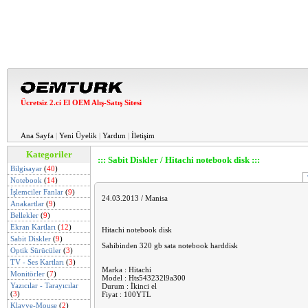
Ücretsiz 2.ci El OEM Alış-Satış Sitesi
Ana Sayfa
|
Yeni Üyelik
|
Yardım
|
İletişim
Kategoriler
::: Sabit Diskler / Hitachi notebook disk :::
Bilgisayar
(
40
)
Notebook
(
14
)
İşlemciler Fanlar
(
9
)
24.03.2013 / Manisa
Anakartlar
(
9
)
Bellekler
(
9
)
Ekran Kartları
(
12
)
Hitachi notebook disk
Sabit Diskler
(
9
)
Sahibinden 320 gb sata notebook harddisk
Optik Sürücüler
(
3
)
TV - Ses Kartları
(
3
)
Marka : Hitachi
Monitörler
(
7
)
Model : Hts543232l9a300
Yazıcılar - Tarayıcılar
Durum : İkinci el
(
3
)
Fiyat : 100YTL
Klavye-Mouse
(
2
)