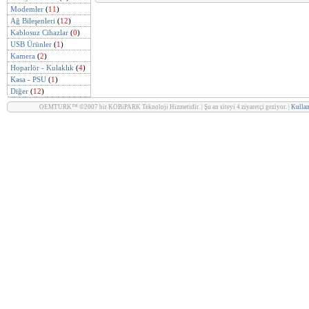
Modemler
(
11
)
Ağ Bileşenleri
(
12
)
Kablosuz Cihazlar
(
0
)
USB Ürünler
(
1
)
Kamera
(
2
)
Hoparlör - Kulaklık
(
4
)
Kasa - PSU
(
1
)
Diğer
(
12
)
OEMTURK™ ©2007 bir KOBiPARK Teknoloji Hizmetidir. | Şu an siteyi 4 ziyaretçi geziyor. |
Kullan