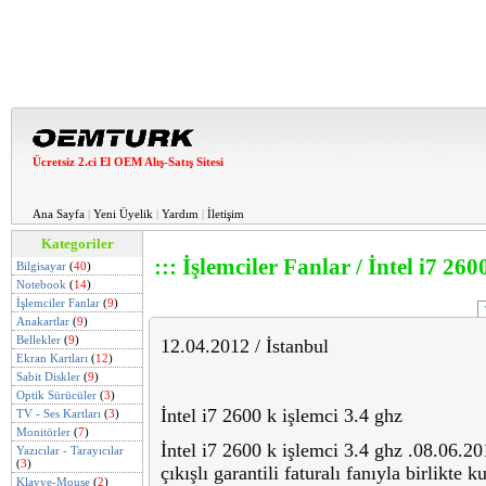
Ücretsiz 2.ci El OEM Alış-Satış Sitesi
Ana Sayfa
|
Yeni Üyelik
|
Yardım
|
İletişim
Kategoriler
::: İşlemciler Fanlar / İntel i7 260
Bilgisayar
(
40
)
Notebook
(
14
)
İşlemciler Fanlar
(
9
)
Anakartlar
(
9
)
Bellekler
(
9
)
12.04.2012 / İstanbul
Ekran Kartları
(
12
)
Sabit Diskler
(
9
)
Optik Sürücüler
(
3
)
İntel i7 2600 k işlemci 3.4 ghz
TV - Ses Kartları
(
3
)
Monitörler
(
7
)
İntel i7 2600 k işlemci 3.4 ghz .08.06.20
Yazıcılar - Tarayıcılar
(
3
)
çıkışlı garantili faturalı fanıyla birlikte k
Klavye-Mouse
(
2
)