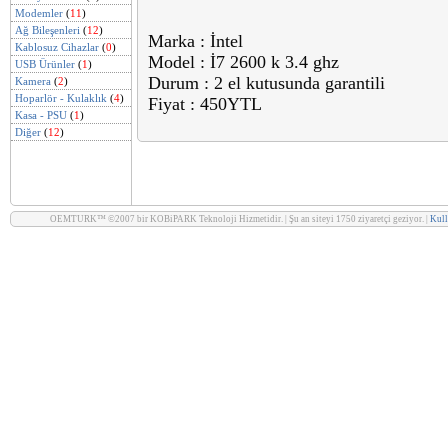
Modemler
(
11
)
Ağ Bileşenleri
(
12
)
Marka : İntel
Kablosuz Cihazlar
(
0
)
Model : İ7 2600 k 3.4 ghz
USB Ürünler
(
1
)
Durum : 2 el kutusunda garantili
Kamera
(
2
)
Hoparlör - Kulaklık
(
4
)
Fiyat : 450YTL
Kasa - PSU
(
1
)
Diğer
(
12
)
OEMTURK™ ©2007 bir KOBiPARK Teknoloji Hizmetidir. | Şu an siteyi 1750 ziyaretçi geziyor. |
Kull