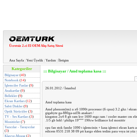
Ücretsiz 2.ci El OEM Alış-Satış Sitesi
Ana Sayfa
|
Yeni Üyelik
|
Yardım
|
İletişim
Kategoriler
::: Bilgisayar / Amd toplama kasa :::
Bilgisayar
(
40
)
Notebook
(
14
)
İşlemciler Fanlar
(
9
)
26.01.2012 / İstanbul
Anakartlar
(
9
)
Bellekler
(
9
)
Ekran Kartları
(
12
)
Amd toplama kasa
Sabit Diskler
(
9
)
Amd phenom(tm) ıı x6 1090t processor (6 cpus) 3.2 ghz / ekran ka
Optik Sürücüler
(
3
)
gigabyte ga-880ga-ud3h anakart /
TV - Ses Kartları
(
3
)
kingston 2x4 8 gb ram kvr 1600 mgz ram / cooler master cm elıt
.1/5 gb hdd / philips 19'''''''' 190cw brilliance lcd monitör
Monitörler
(
7
)
Yazıcılar - Tarayıcılar
cpu fan stok fandır 1090 t işlemcinin + kasa işlemci ekran kartı a
(
3
)
edicem 0531 218 38 09 ptt kargo elden teslim para veya ist yüz y
Klavye-Mouse
(
2
)