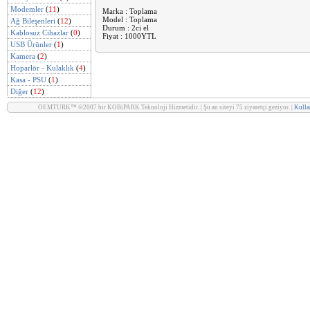
Modemler
(
11
)
Marka : Toplama
Model : Toplama
Ağ Bileşenleri
(
12
)
Durum : 2ci el
Kablosuz Cihazlar
(
0
)
Fiyat : 1000YTL
USB Ürünler
(
1
)
Kamera
(
2
)
Hoparlör - Kulaklık
(
4
)
Kasa - PSU
(
1
)
Diğer
(
12
)
OEMTURK™ ©2007 bir KOBiPARK Teknoloji Hizmetidir. | Şu an siteyi 75 ziyaretçi geziyor. |
Kullan