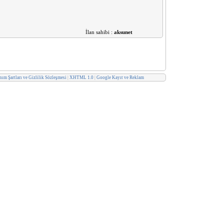
İlan sahibi :
aksunet
ım Şartları ve Gizlilik Sözleşmesi
|
XHTML 1.0
|
Google Kayıt ve Reklam