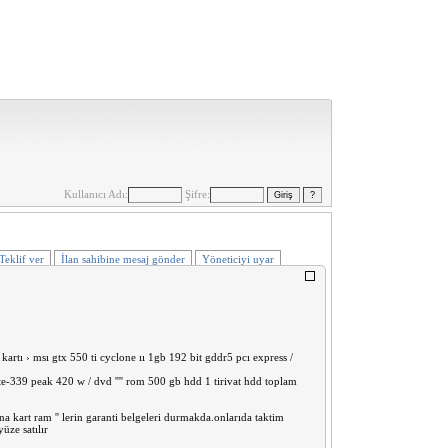
Kullanıcı Adı:
Şifre:
Teklif ver
İlan sahibine mesaj gönder
Yöneticiyi uyar
rtı › msı gtx 550 ti cyclone ıı 1gb 192 bit gddr5 pcı express /
e-339 peak 420 w / dvd '''' rom 500 gb hdd 1 tirivat hdd toplam
na kart ram '' lerin garanti belgeleri durmakda.onlarıda taktim
üze satılır