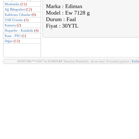
Modemler
(
11
)
Marka : Edimax
Ağ Bileşenleri
(
12
)
Model : Ew 7128 g
Kablosuz Cihazlar
(
0
)
Durum : Faal
USB Ürünler
(
1
)
Fiyat : 30YTL
Kamera
(
2
)
Hoparlör - Kulaklık
(
4
)
Kasa - PSU
(
1
)
Diğer
(
12
)
OEMTURK™ ©2007 bir KOBiPARK Teknoloji Hizmetidir. | Şu an siteyi 18 ziyaretçi geziyor. |
Kullan