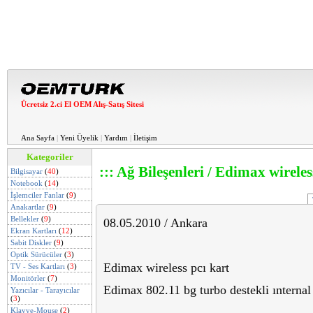
Ücretsiz 2.ci El OEM Alış-Satış Sitesi
Ana Sayfa
|
Yeni Üyelik
|
Yardım
|
İletişim
Kategoriler
::: Ağ Bileşenleri / Edimax wireless
Bilgisayar
(
40
)
Notebook
(
14
)
İşlemciler Fanlar
(
9
)
Anakartlar
(
9
)
Bellekler
(
9
)
08.05.2010 / Ankara
Ekran Kartları
(
12
)
Sabit Diskler
(
9
)
Optik Sürücüler
(
3
)
Edimax wireless pcı kart
TV - Ses Kartları
(
3
)
Monitörler
(
7
)
Edimax 802.11 bg turbo destekli ınternal 
Yazıcılar - Tarayıcılar
(
3
)
Klavye-Mouse
(
2
)