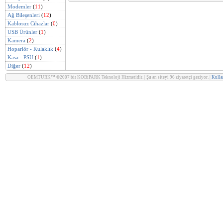
Modemler
(
11
)
Ağ Bileşenleri
(
12
)
Kablosuz Cihazlar
(
0
)
USB Ürünler
(
1
)
Kamera
(
2
)
Hoparlör - Kulaklık
(
4
)
Kasa - PSU
(
1
)
Diğer
(
12
)
OEMTURK™ ©2007 bir KOBiPARK Teknoloji Hizmetidir. | Şu an siteyi 96 ziyaretçi geziyor. |
Kullan