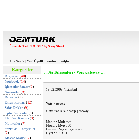
Ücretsiz 2.ci El OEM Alış-Satış Sitesi
Ana Sayfa
|
Yeni Üyelik
|
Yardım
|
İletişim
Kategoriler
::: Ağ Bileşenleri / Voip gateway :::
Bilgisayar
(
40
)
Notebook
(
14
)
İşlemciler Fanlar
(
9
)
19.02.2009 / İstanbul
Anakartlar
(
9
)
Bellekler
(
9
)
Ekran Kartları
(
12
)
Voip gateway
Sabit Diskler
(
9
)
8 fxs-fxo h.323 voip gateway
Optik Sürücüler
(
3
)
TV - Ses Kartları
(
3
)
Marka : Multitech
Monitörler
(
7
)
Model : Mvp 800
Yazıcılar - Tarayıcılar
Durum : Sağlam çalışıyor
(
3
)
Fiyat : 500YTL
Klavye-Mouse
(
2
)