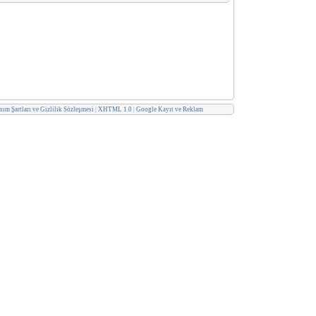
ım Şartları ve Gizlilik Sözleşmesi
|
XHTML 1.0
|
Google Kayıt ve Reklam