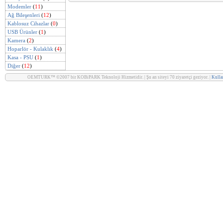
Modemler
(
11
)
Ağ Bileşenleri
(
12
)
Kablosuz Cihazlar
(
0
)
USB Ürünler
(
1
)
Kamera
(
2
)
Hoparlör - Kulaklık
(
4
)
Kasa - PSU
(
1
)
Diğer
(
12
)
OEMTURK™ ©2007 bir KOBiPARK Teknoloji Hizmetidir. | Şu an siteyi 70 ziyaretçi geziyor. |
Kullan